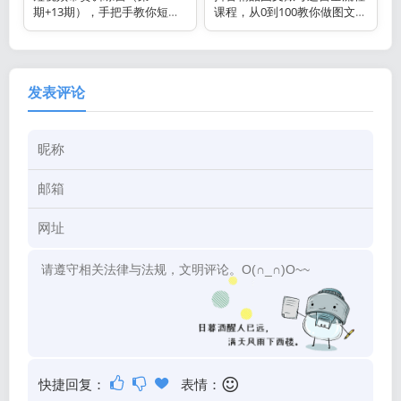
期+13期），手把手教你短视
课程，从0到100教你做图文账
频带货
号（低门槛，易操作）
发表评论
快捷回复：
表情：