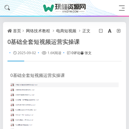
首页
网络技术教程
电商短视频
正文
0基础全套短视频运营实操课
2025-09-02
1.6K阅读
0评论
张文
0基础全套短视频运营实操课