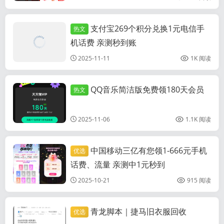
支付宝269个积分兑换1元电信手
热文
话费流量活动
机话费 亲测秒到账
2025-11-11
1K 阅读
QQ音乐简洁版免费领180天会员
热文
各类视频会员活
动
2025-11-06
1.1K 阅读
中国移动三亿有您领1-666元手机
优选
话费流量活动
话费、流量 亲测中1元秒到
2025-10-21
915 阅读
青龙脚本｜捷马旧衣服回收
优选
综合活动资讯