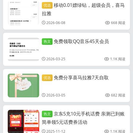
移动0.01嫖绿钻，超级会员，喜马
优选
各类视频会员活
动
拉雅
2026-06-08
668 阅读
免费领取QQ音乐45天会员
热文
各类视频会员活
动
2026-03-25
1.1K 阅读
免费分享喜马拉雅7天自取
优选
各类视频会员活
动
2026-03-05
682 阅读
京东5充10元手机话费 亲测已到账
热文
话费流量活动
简单领5元话费券活动
2025-11-12
1.1K 阅读