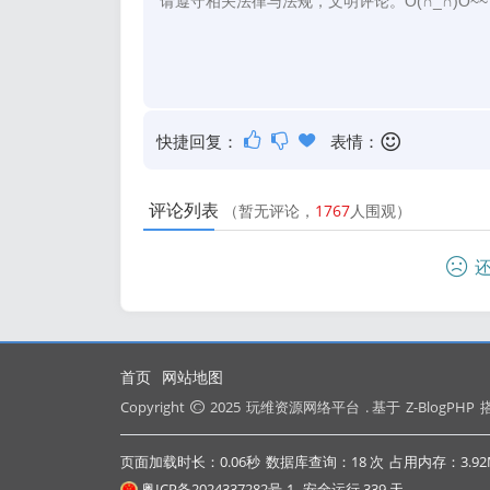
快捷回复：
表情：
评论列表
（暂无评论，
1767
人围观）
还
首页
网站地图
Copyright
2025
玩维资源网络平台
. 基于
Z-BlogPHP
搭
页面加载时长：0.06秒
数据库查询：18 次
占用内存：3.92
粤ICP备2024337282号-1
安全运行
339
天