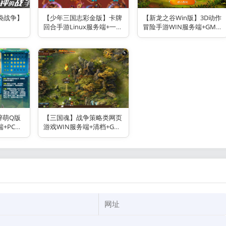
袋战争】
【少年三国志彩金版】卡牌
【新龙之谷Win版】3D动作
回合手游Linux服务端+一键
冒险手游WIN服务端+GM后
搭建脚本+GM后台+安卓
台+双端+架设教程
+架设教程
】醉萌Q版
【三国魂】战争策略类网页
+PC客
游戏WIN服务端+清档+GM
设教程
工具+架设教程