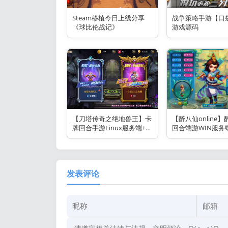
Steam移植今日上线分享
战争策略手游【口
《球比伦战记》
游戏源码
【刀塔传奇之绝地兽王】卡
【醉八仙online
牌回合手游Linux服务端+安
回合端游WIN服务端
卓+GM后台+架设教程
户端+GM工具+架
发表评论