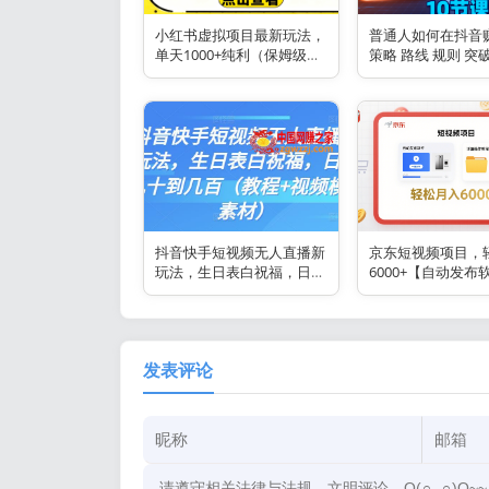
小红书虚拟项目最新玩法，
普通人如何在抖音
单天1000+纯利（保姆级教
策略 路线 规则 突
程文档）
（10节课）
抖音快手短视频无人直播新
京东短视频项目，
玩法，生日表白祝福，日赚
6000+【自动发布
几十到几百（教程+视频模
细操作教程】 外面
板素材）
1999
发表评论