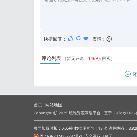
快捷回复：
表情：
评论列表
（暂无评论，
1469
人围观）
还
首页
网站地图
Copyright
2025
玩维资源网络平台
. 基于
Z-BlogPHP
搭
页面加载时长：0.05秒
数据库查询：18 次
占用内存：3.92
粤ICP备2024337282号-1
安全运行
339
天