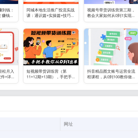
赚到钱：
同城本地生活推广投流实战
视频号带货训练营第三期，
破 赚钱
课：通识篇+实操篇+技巧
教会大家如何从0到1实现视
篇！
频号带货
轻松月入
短视频带货训练营（第
抖音精品图文账号运营全流
软件+详
11+12期+13期），手把手
程课程，从0到100教你做图
收费
教你短视频带货
文账号（低门槛，易操作）